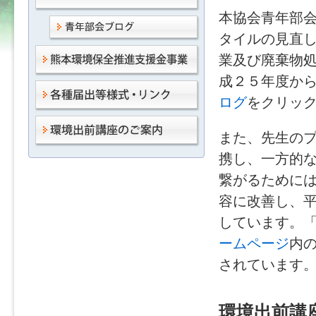
本協会青年部
タイルの見直
業及び廃棄物
成２５年度か
ログ
をクリッ
また、先生の
携し、一方的
繋がるために
容に改善し、
しています。
ームページ
内
されています
環境出前講