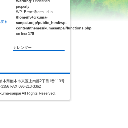
Warning
: Undefined
property:
WP_Error::$term_id in
/home/fv43/kuma-
へ戻る
sanpai.or.jp/public_html/wp-
content/themes/kumasanpai/functions.php
on line
179
カレンダー
10 熊本県熊本市東区上南部2丁目1番113号
3-3356
FAX
.096-213-3362
kuma-sanpai All Rights Reserved.