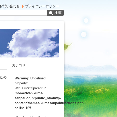
お問い合わせ
プライバシーポリシー
カテゴリー
たの
Warning
: Undefined
property:
WP_Error::$parent in
/home/fv43/kuma-
sanpai.or.jp/public_html/wp-
content/themes/kumasanpai/functions.php
on line
165