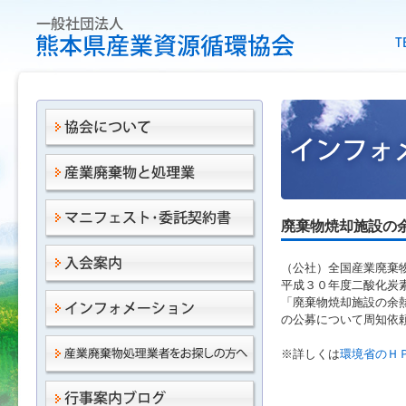
廃棄物焼却施設の
（公社）全国産業廃棄
平成３０年度二酸化炭
「廃棄物焼却施設の余
の公募について周知依
※詳しくは
環境省のＨ