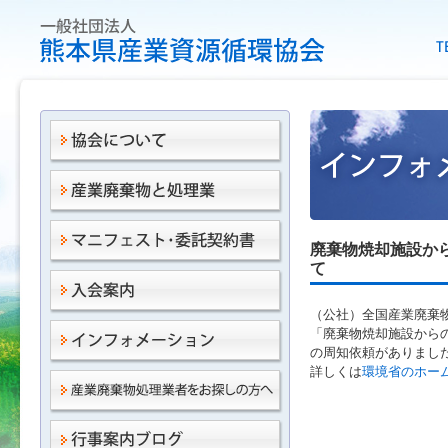
廃棄物焼却施設か
て
（公社）全国産業廃棄
「廃棄物焼却施設から
の周知依頼がありまし
詳しくは
環境省のホー