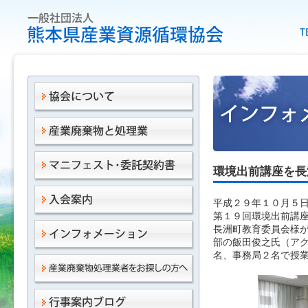
環境出前講座を長
平成２９年１０月５
第１９回環境出前講
長洲町教育委員会様
部の飯田俊之氏（ア
名、事務局２名で授