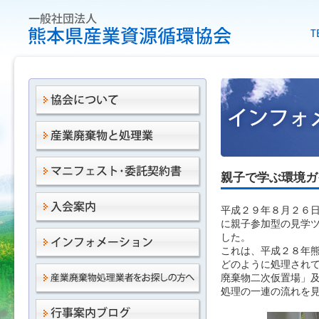
親子で学ぶ環境ガ
平成２９年８月２６
に親子参加型の見学ツ
した。
これは、平成２８年
どのように処理され
廃棄物二次仮置場」
処理の一連の流れを