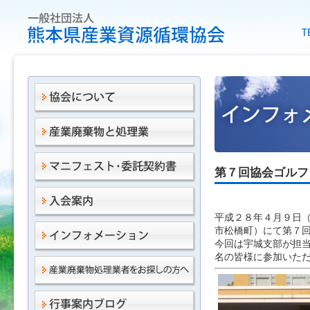
第７回協会ゴルフ
平成２８年４月９日
市松橋町）にて第７
今回は宇城支部が担
名の皆様に参加いた