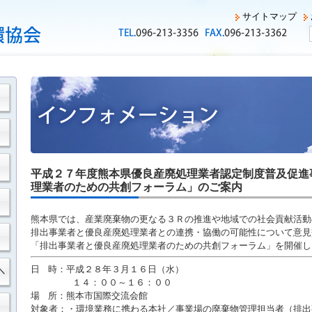
サイトマップ
平成２７年度熊本県優良産廃処理業者認定制度普及促進
理業者のための共創フォーラム」のご案内
熊本県では、産業廃棄物の更なる３Ｒの推進や地域での社会貢献活動
排出事業者と優良産廃処理業者との連携・協働の可能性について意見
「排出事業者と優良産廃処理業者のための共創フォーラム」を開催し
日 時：平成２８年３月１６日（水）
１４：００～１６：００
場 所：熊本市国際交流会館
対象者：・環境業務に携わる本社／事業場の廃棄物管理担当者（排出