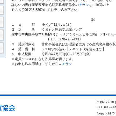
詳しい内容は産業廃棄物処理実務者研修会の
チラシ
をご確認の上
ＦＡＸ(096-213-3362)にてお申し込み下さい。
記
１ 日 時 令和8年11月6日(金)
２ 場 所 くまもと県民交流館パレア
熊本市中央区手取本町8番9号テトリアくまもとビル 10階 パレアホ
ＴＥＬ：096-355-4300
３ 受講対象者 排出事業者及び処理業者における産業廃棄物を取
４ 受 講 料 8,600円(税込み)【テキスト代を含みます】
５ 申込期間 令和8年7月1日(水)～10月9日(金)
※定員１８０名になり次第締め切ります。
※お申し込み用紙はこちらから→
チラシ
〒861-80
TEL
.096-21
Copyright © 