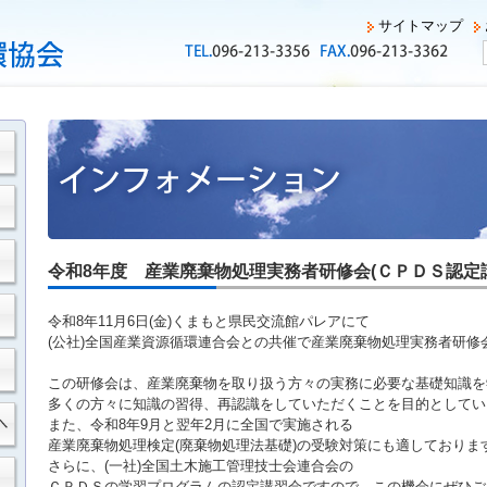
サイトマップ
令和8年度 産業廃棄物処理実務者研修会(ＣＰＤＳ認定
令和8年11月6日(金)くまもと県民交流館パレアにて
(公社)全国産業資源循環連合会との共催で産業廃棄物処理実務者研修
この研修会は、産業廃棄物を取り扱う方々の実務に必要な基礎知識を
多くの方々に知識の習得、再認識をしていただくことを目的としてい
また、令和8年9月と翌年2月に全国で実施される
産業廃棄物処理検定(廃棄物処理法基礎)の受験対策にも適しておりま
さらに、(一社)全国土木施工管理技士会連合会の
ＣＰＤＳの学習プログラムの認定講習会ですので、この機会にぜひご