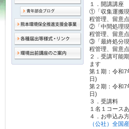
１．開講講座
①「収集運搬
程管理、留意
②「中間処理
程管理、留意
③「最終処分
程管理、留意
２．受講可能期
ます
第１期：令和7年
日)
第２期：令和7年
日)
３．受講料
１名１コースあ
４．お申込み
（公社）全国