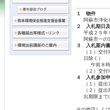
１ 物件
阿蘇市浄化
２ 入札期日
平成２５年
阿蘇市一の
３ 入札案内
（１）交付
日除く）
午前８
（２）交付
４ 入札参加
（１）提出
（２）提出
出期限まで
その他詳しく