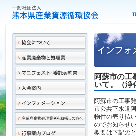
阿蘇市の工
いて。（浄
阿蘇市の工事
市公共下水道
物件の売り払
のでお知らせ
概要は下記の